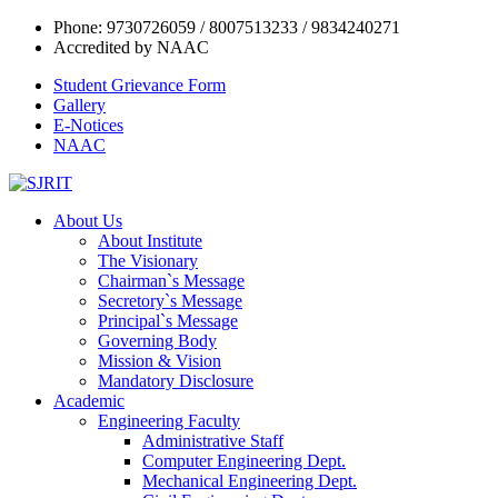
Phone: 9730726059 / 8007513233 / 9834240271
Accredited by NAAC
Student Grievance Form
Gallery
E-Notices
NAAC
About Us
About Institute
The Visionary
Chairman`s Message
Secretory`s Message
Principal`s Message
Governing Body
Mission & Vision
Mandatory Disclosure
Academic
Engineering Faculty
Administrative Staff
Computer Engineering Dept.
Mechanical Engineering Dept.