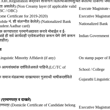
 ARCRegistration केंद्रावर शासनाने दिलेल्याअंतिमसुचित केलेल्या ठिकाणी जमाकर
ैधता असलेले) (Non Creamy layer (if applicable valid
Execute Magistrate o
SBC / OBC)
come Certificate for 2019-2020)
Executive Magistrat
mobile नं. शी संलग्नीत केलेले) (Nationalized Bank
Nationalized Bank
tudent Aadhar card)
िक कागदपत्रा प्रमाणेअद्यावत करावे मोबाईल व ई-
ही सर्व कार्यवाही प्रवेशअगोदर करून घेणे जेणे करून
Indian Government
नाहीत)
स
Linguistic Minority Affidavit (if any)
On stamp paper of Rs
क अल्पसंख्यांक दर्शविलेअसले पाहिजे.(LC/TC of
School / College
 समाज मंडळाच्या दाखल्यावर गुजराथी भाषीकदर्शविले
Gujarathi Linguist
 (प्रमाणपत्र व दाखले)
 प्रमाणपत्र (Domicile Certificate of Candidate belong
Executive Magistrat