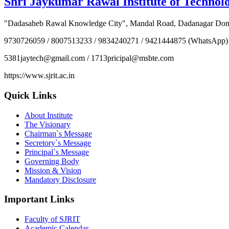
Shri Jaykumar Rawal Institute of Technol
"Dadasaheb Rawal Knowledge City", Mandal Road, Dadanagar Dond
9730726059 / 8007513233 / 9834240271 / 9421444875 (WhatsApp)
5381jaytech@gmail.com / 1713pricipal@msbte.com
https://www.sjrit.ac.in
Quick Links
About Institute
The Visionary
Chairman`s Message
Secretory`s Message
Principal`s Message
Governing Body
Mission & Vision
Mandatory Disclosure
Important Links
Faculty of SJRIT
Academic Calendar