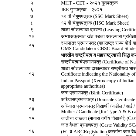
५
MHT - CET - २०२१ गुणपत्रक
६
JEE गुणपत्रक – २०२१
७
१० वी चेगुणपत्रक (SSC Mark Sheet)
८
१२ वी चेगुणपत्रक (HSC Mark Sheet)
९
शाळा सोडल्याचा दाखला (Leaving Certific
१०
अभ्यासक्रमात खंड पडला असल्यास प्रतिज्ञा 
स्थलांतर प्रमाणपत्र (महाराष्ट्र राज्य बोर्ड ब
११
OMS Candidateor CBSC Board Stude
भारतीय राष्ट्रीयत्व व महाराष्ट्रवासी सिद्ध
राष्ट्रीयत्वाचेप्रमाणपत्र (Certificate of Na
शाळा सोडल्याच्या दाखल्यावर राष्ट्रीयत्व भ
१२
Certificate indicating the Nationality o
Indian Passport (Xerox copy of Indian 
appropriate authorities)
जन्म प्रमाणपत्र (Birth Certificate)
१३
अधिवासप्रमाणपत्र (Domicile Certificate
अधिवास प्रमाणपत्र विद्यार्थी / वडील / आई 
१४
Mother / Candidate [for Type A & B ca
१५
जातीचा दाखला (मागास वर्गीय विद्यार्थी)
जात वैधता प्रमाणपत्र (Caste Validit
१६
(FC व ARCRegistration करतांना जात वैधत