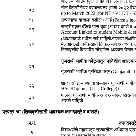
आलेल्या अतिंम मुदतीत महाविद्यालयात, FC व
नॉन क्रिमीलेयर प्रमाणपत्र (मार्च २०२२ व
१७
up to March 2022 (for NT / VJ-DT / 
१८
उत्पन्नाचा दाखला वडील / आई (Parents in
राष्ट्रीयकृत बँकेचे पास बुक (आधार कार्ड व
१९
Account Linked to student Mobile & s
(आधारकार्ड मधील सर्व माहितीआपल्या शैक्षण
२०
मेलआय.डी. वबँकखाते लिंकअसणे आवश्यक आहे 
शिष्यवृत्तीव विद्यापीठ नोंदणीस अडचण येणार 
गुजराथी भाषीक कोट्यातुन प्रवेशीत असल्या
२१
गुजराथी भाषीक प्रतिज्ञा पत्र (Guajarathi 
शाळा सोडल्याच्या दाखल्यावर गुजराथी भाषी
२२
HSC/Diploma (Last College))
पालक गुजराथी भाषीक आहे असाअल्पसंख्यांक
२३
असले पाहिजे.
प्रपत्र ‘ब’ (शिष्यवृत्तीसाठी आवश्यक कागदपत्रे व दाखले)
अ.नं.
कागदपत्रे
विद्यार्थ्याचे महाराष्ट्र राज्यातील अधिवास
१
from Maharashtra state)