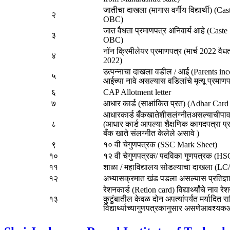
जातीचा दाखला (मागास वर्गीय विद्यार्थी) (C
२
OBC)
जात वैधता प्रमाणपत्र अनिवार्य आहे (Cast
३
OBC)
नॉन क्रिमीलेयर प्रमाणपत्र (मार्च 2022 व
४
2022)
उत्पन्नाचा दाखला वडील / आई (Parents inc
५
आईच्या नावे असल्यास वडिलांचे मृत्यू प्रमा
६
CAP Allotment letter
७
आधार कार्ड (साक्षांकित प्रत) (Adhar Car
आधारकार्ड बँकखातेशीसलंग्नीतअसल्याचीपाव
८
(आधार कार्ड आपल्या शैक्षणिक कागदपत्रा प्
बँक खाते संलग्नीत केलेले असावे )
९
१० वी चेगुणपत्रक (SSC Mark Sheet)
१०
१२ वी चेगुणपत्रक/ पदविका गुणपत्रक (H
११
शाळा / महाविद्यालय सोडल्याचा दाखला (L
१२
अभ्यासक्रमात खंड पडला असल्यास प्रतिज्ञा 
रेशनकार्ड (Retion card) विद्यार्थ्यांचे नाव 
१३
कुटुंबातील केवळ दोन अपत्यांपर्यंत मर्यादित रा
विद्यार्थ्याच्यागुणपत्रकानुसार असणेआवश्यक