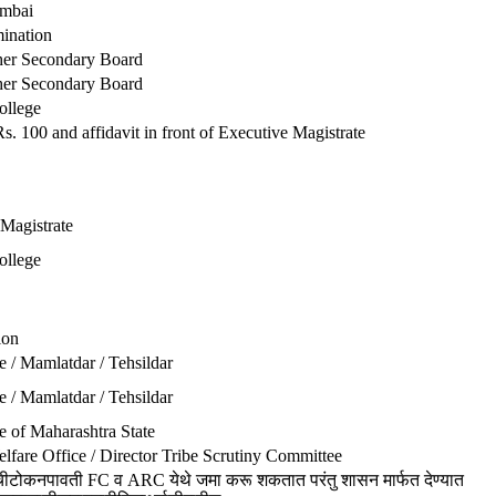
umbai
mination
her Secondary Board
her Secondary Board
ollege
. 100 and affidavit in front of Executive Magistrate
 Magistrate
ollege
ion
e / Mamlatdar / Tehsildar
e / Mamlatdar / Tehsildar
e of Maharashtra State
elfare Office / Director Tribe Scrutiny Committee
ाचीटोकनपावती FC व ARC येथे जमा करू शकतात परंतु शासन मार्फत देण्यात