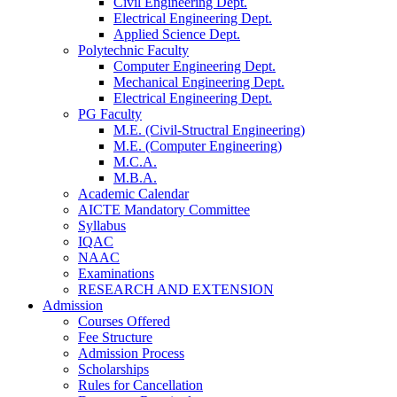
Civil Engineering Dept.
Electrical Engineering Dept.
Applied Science Dept.
Polytechnic Faculty
Computer Engineering Dept.
Mechanical Engineering Dept.
Electrical Engineering Dept.
PG Faculty
M.E. (Civil-Structral Engineering)
M.E. (Computer Engineering)
M.C.A.
M.B.A.
Academic Calendar
AICTE Mandatory Committee
Syllabus
IQAC
NAAC
Examinations
RESEARCH AND EXTENSION
Admission
Courses Offered
Fee Structure
Admission Process
Scholarships
Rules for Cancellation