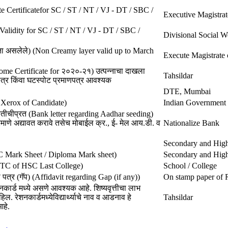
aste Certificatefor SC / ST / NT / VJ - DT / SBC /
Executive Magistrat
e Validity for SC / ST / NT / VJ - DT / SBC /
Divisional Social W
ैधता असलेले) (Non Creamy layer valid up to March
Execute Magistrate o
ome Certificate for २०२०-२१) उत्पन्नाचा दाखला
Tahsildar
णपत्र किंवा घटस्पोट प्रमाणपत्र आवश्यक
DTE, Mumbai
d Xerox of Candidate)
Indian Government
तीचीप्रत (Bank letter regarding Aadhar seeding)
रमाणे अद्यावत करावे तसेच मोबाईल क्र., ई- मेल आय.डी. व
Nationalize Bank
Secondary and Hig
SC Mark Sheet / Diploma Mark sheet)
Secondary and Hig
C/TC of HSC Last College)
School / College
पत्र (गॅप) (Affidavit regarding Gap (if any))
On stamp paper of Rs
रेशनकार्ड मध्ये असणे आवश्यक आहे. शिष्यवृत्तीचा लाभ
हिल. रेशनकार्डमध्येविद्यार्थ्याचे नाव व आडनाव हे
Tahsildar
आहे.