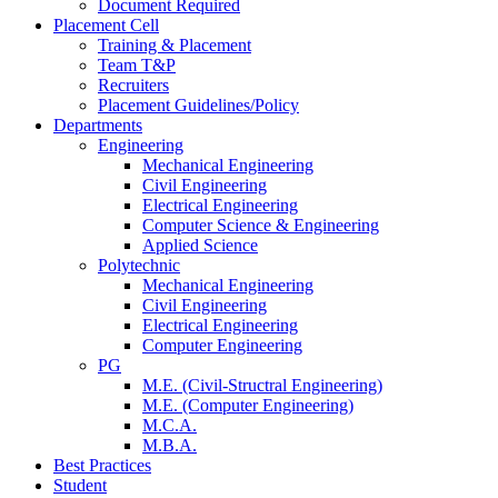
Document Required
Placement Cell
Training & Placement
Team T&P
Recruiters
Placement Guidelines/Policy
Departments
Engineering
Mechanical Engineering
Civil Engineering
Electrical Engineering
Computer Science & Engineering
Applied Science
Polytechnic
Mechanical Engineering
Civil Engineering
Electrical Engineering
Computer Engineering
PG
M.E. (Civil-Structral Engineering)
M.E. (Computer Engineering)
M.C.A.
M.B.A.
Best Practices
Student